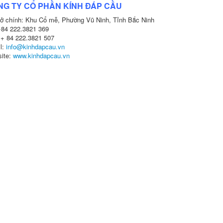
NG TY CỔ PHẦN KÍNH ĐÁP CẦU
sở chính: Khu Cổ mễ, Phường Vũ Ninh, Tỉnh Bắc Ninh
+84 222.3821 369
 + 84 222.3821 507
l:
info@kinhdapcau.vn
ite:
www.kinhdapcau.vn