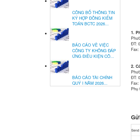
CÔNG BỐ THÔNG TIN
KÝ HỢP ĐỒNG KIỂM
TOÁN BCTC 2026...
1. P
Phườ
ĐT: 
BÁO CÁO VỀ VIỆC
Fax:
CÔNG TY KHÔNG ĐÁP
ỨNG ĐIỀU KIỆN CÔ...
2. C
Phườ
BÁO CÁO TÀI CHÍNH
ĐT: 
QUÝ I NĂM 2026...
Fax:
Phụ 
Gửi
Send 