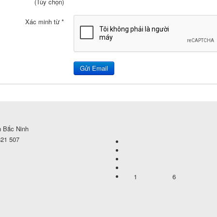
(Tùy chọn)
Xác minh từ
*
Gửi Email
h Bắc Ninh
821 507
1
6