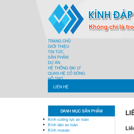
TRANG CHỦ
GIỚI THIỆU
TIN TỨC
SẢN PHẨM
DỰ ÁN
HỆ THỐNG ĐẠI LÝ
QUAN HỆ CỔ ĐÔNG
HỖ TRỢ
LIÊN HỆ
LI
DANH MỤC SẢN PHẨM
Kính cường lực an toàn
Kính dán an toàn
Liê
Kính mosaic