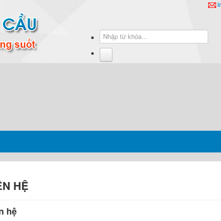
i
ÊN HỆ
n hệ