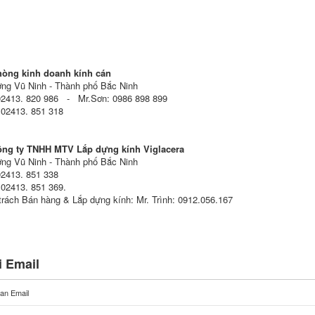
hòng kinh doanh kính cán
ng Vũ Ninh - Thành phố Bắc Ninh
02413. 820 986 - Mr.Sơn: 0986 898 899
 02413. 851 318
ông ty TNHH MTV Lắp dựng kính Viglacera
ng Vũ Ninh - Thành phố Bắc Ninh
02413. 851 338
 02413. 851 369.
trách Bán hàng & Lắp dựng kính: Mr. Trình: 0912.056.167
 Email
an Email