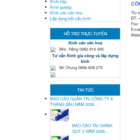
Kính hộp
CÔ
Kính gương
Trụ 
Kính cán vân hoa
ĐT: 
Lắp dụng kết cấu kính
Fax:
Emai
HỖ TRỢ TRỰC TUYẾN
Webs
Kính cán vân hoa
Mrs. Hằng 0982 816 695
Tư vấn Kính gia công và lắp dựng
kính
Mr Chung 0866.808.279
TIN TỨC
BÁO CÁO QUẢN TRỊ CÔNG TY 6
THÁNG ĐẦU NĂM 2026...
BÁO CÁO TÀI CHÍNH
QUÝ 2 NĂM 2026...