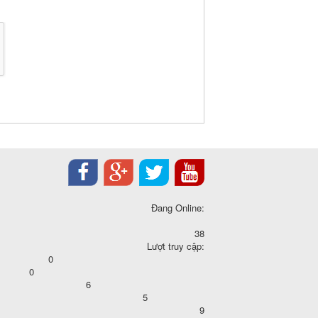
Đang Online:
38
Lượt truy cập:
0
0
6
5
9