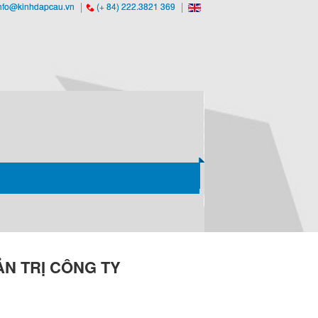
nfo@kinhdapcau.vn
(+ 84) 222.3821 369
ẢN TRỊ CÔNG TY