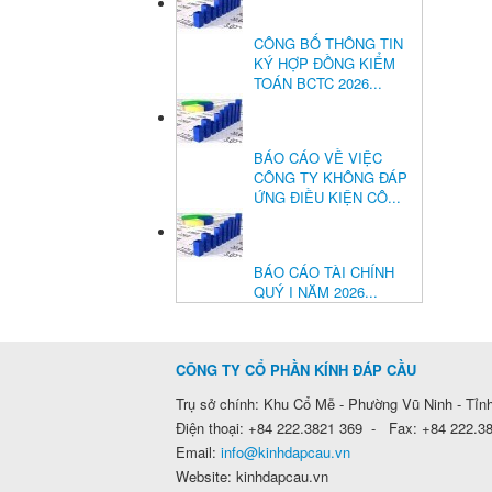
CÔNG BỐ THÔNG TIN
KÝ HỢP ĐỒNG KIỂM
TOÁN BCTC 2026...
BÁO CÁO VỀ VIỆC
CÔNG TY KHÔNG ĐÁP
ỨNG ĐIỀU KIỆN CÔ...
BÁO CÁO TÀI CHÍNH
QUÝ I NĂM 2026...
CÔNG TY CỔ PHẦN KÍNH ĐÁP CẦU
Trụ sở chính: Khu Cổ Mễ - Phường Vũ Ninh - Tỉn
Điện thoại: +84 222.3821 369 - Fax: +84 222.3
Email:
info@kinhdapcau.vn
Website: kinhdapcau.vn