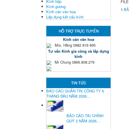
Kính hộp
FILE
Kính gương
1.
BẢ
Kính cán vân hoa
Lắp dụng kết cấu kính
HỖ TRỢ TRỰC TUYẾN
Kính cán vân hoa
Mrs. Hằng 0982 816 695
Tư vấn Kính gia công và lắp dựng
kính
Mr Chung 0866.808.279
TIN TỨC
BÁO CÁO QUẢN TRỊ CÔNG TY 6
THÁNG ĐẦU NĂM 2026...
BÁO CÁO TÀI CHÍNH
QUÝ 2 NĂM 2026...