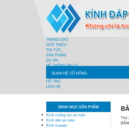
TRANG CHỦ
GIỚI THIỆU
TIN TỨC
SẢN PHẨM
DỰ ÁN
HỆ THỐNG ĐẠI LÝ
QUAN HỆ CỔ ĐÔNG
HỖ TRỢ
LIÊN HỆ
BẢ
DANH MỤC SẢN PHẨM
Kính cường lực an toàn
Thứ 
Kính dán an toàn
BẢN
Kính mosaic