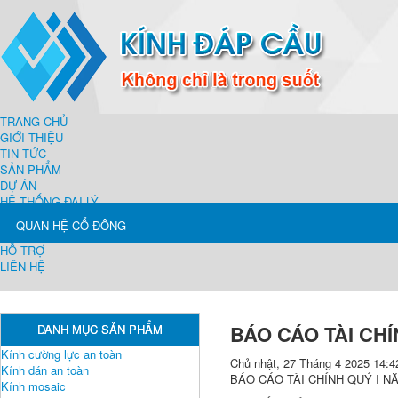
TRANG CHỦ
GIỚI THIỆU
TIN TỨC
SẢN PHẨM
DỰ ÁN
HỆ THỐNG ĐẠI LÝ
QUAN HỆ CỔ ĐÔNG
HỖ TRỢ
LIÊN HỆ
BÁO CÁO TÀI CHÍ
DANH MỤC SẢN PHẨM
Kính cường lực an toàn
Chủ nhật, 27 Tháng 4 2025 14:4
Kính dán an toàn
BÁO CÁO TÀI CHÍNH QUÝ I N
Kính mosaic