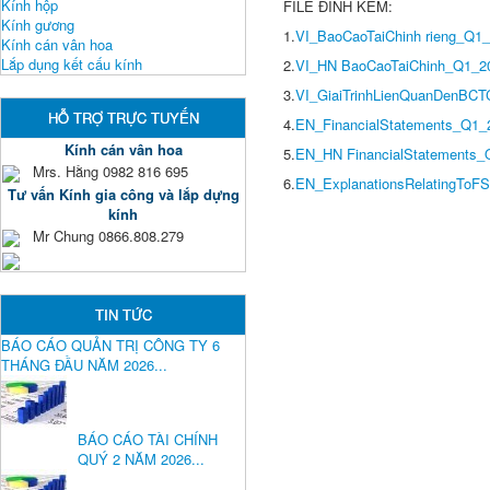
Kính hộp
FILE ĐÍNH KÈM:
Kính gương
1.
VI_BaoCaoTaiChinh rieng_Q1_
Kính cán vân hoa
Lắp dụng kết cấu kính
2.
VI_HN BaoCaoTaiChinh_Q1_20
3.
VI_GiaiTrinhLienQuanDenBCT
HỖ TRỢ TRỰC TUYẾN
4.
EN_FinancialStatements_Q1_
Kính cán vân hoa
5.
EN_HN FinancialStatements_
Mrs. Hằng 0982 816 695
6.
EN_ExplanationsRelatingToF
Tư vấn Kính gia công và lắp dựng
kính
Mr Chung 0866.808.279
TIN TỨC
BÁO CÁO QUẢN TRỊ CÔNG TY 6
THÁNG ĐẦU NĂM 2026...
BÁO CÁO TÀI CHÍNH
QUÝ 2 NĂM 2026...