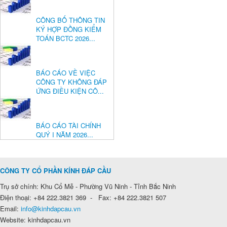
CÔNG BỐ THÔNG TIN
KÝ HỢP ĐỒNG KIỂM
TOÁN BCTC 2026...
BÁO CÁO VỀ VIỆC
CÔNG TY KHÔNG ĐÁP
ỨNG ĐIỀU KIỆN CÔ...
BÁO CÁO TÀI CHÍNH
QUÝ I NĂM 2026...
CÔNG TY CỔ PHẦN KÍNH ĐÁP CẦU
Trụ sở chính: Khu Cổ Mễ - Phường Vũ Ninh - Tỉnh Bắc Ninh
Điện thoại: +84 222.3821 369 - Fax: +84 222.3821 507
Email:
info@kinhdapcau.vn
Website: kinhdapcau.vn