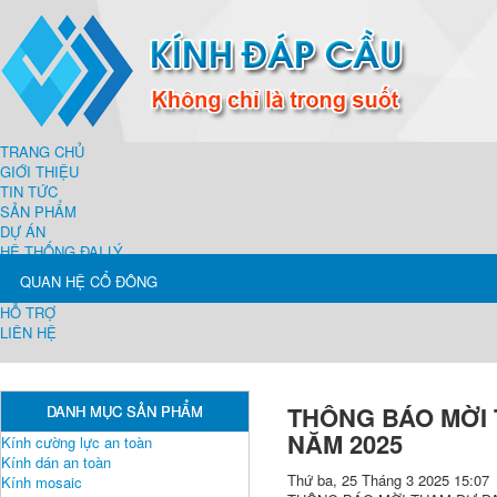
TRANG CHỦ
GIỚI THIỆU
TIN TỨC
SẢN PHẨM
DỰ ÁN
HỆ THỐNG ĐẠI LÝ
QUAN HỆ CỔ ĐÔNG
HỖ TRỢ
LIÊN HỆ
THÔNG BÁO MỜI 
DANH MỤC SẢN PHẨM
NĂM 2025
Kính cường lực an toàn
Kính dán an toàn
Thứ ba, 25 Tháng 3 2025 15:07
Kính mosaic