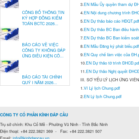
3.
EN Mẫu Ủy quyền tham dự Đ
CÔNG BỐ THÔNG TIN
4.
EN Nội dung chương trình ĐH
KÝ HỢP ĐỒNG KIỂM
5.
EN Dự thảo báo cáo HĐQT.pd
TOÁN BCTC 2026...
6.
EN Dự thảo BC Ban điều hành
7.
EN Dự thảo BC Ban kiểm soát
BÁO CÁO VỀ VIỆC
8.
EN Mẫu Đăng ký phát biểu.pdf
CÔNG TY KHÔNG ĐÁP
9.
EN Quy chế làm việc của ĐH.
ỨNG ĐIỀU KIỆN CÔ...
10.
EN Dự thảo tờ trình ĐHCĐ.pd
11.
EN Dự thảo Nghị quyết ĐHCĐ
BÁO CÁO TÀI CHÍNH
III. SƠ YẾU LÝ LỊCH ỨNG VI
QUÝ I NĂM 2026...
1.
VI Lý lịch Chung.pdf
2.
EN Lý lịch Chung.pdf
CÔNG TY CỔ PHẦN KÍNH ĐÁP CẦU
Trụ sở chính: Khu Cổ Mễ - Phường Vũ Ninh - Tỉnh Bắc Ninh
Điện thoại: +84 222.3821 369 - Fax: +84 222.3821 507
Email:
info@kinhdapcau.vn