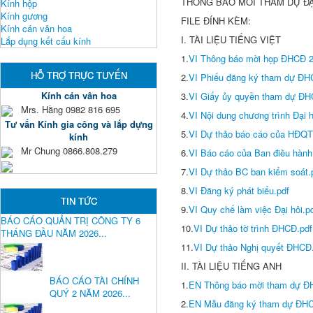
THÔNG BÁO MỜI THAM DỰ ĐẠ
Kính hộp
Kính gương
FILE ĐÍNH KÈM:
Kính cán vân hoa
I. TÀI LIỆU TIẾNG VIỆT
Lắp dụng kết cấu kính
1.
VI Thông báo mời họp ĐHCĐ 2
HỖ TRỢ TRỰC TUYẾN
2.
VI Phiếu đăng ký tham dự ĐH
Kính cán vân hoa
3.
VI Giấy ủy quyền tham dự ĐH
Mrs. Hằng 0982 816 695
4.
VI Nội dung chương trình Đại h
Tư vấn Kính gia công và lắp dựng
5.
VI Dự thảo báo cáo của HĐQT
kính
Mr Chung 0866.808.279
6.
VI Báo cáo của Ban điều hành
7.
VI Dự thảo BC ban kiểm soát.
8.
VI Đăng ký phát biểu.pdf
TIN TỨC
9.
VI Quy chế làm việc Đại hôi.p
BÁO CÁO QUẢN TRỊ CÔNG TY 6
10.
VI Dự thảo tờ trình ĐHCĐ.pdf
THÁNG ĐẦU NĂM 2026...
11.
VI Dự thảo Nghị quyết ĐHCĐ
II. TÀI LIỆU TIẾNG ANH
BÁO CÁO TÀI CHÍNH
1.
EN Thông báo mời tham dự Đ
QUÝ 2 NĂM 2026...
2.
EN Mẫu đăng ký tham dự ĐHC