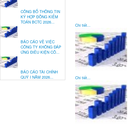
CÔNG BỐ THÔNG TIN
KÝ HỢP ĐỒNG KIỂM
TOÁN BCTC 2026...
Chi tiết...
BÁO CÁO VỀ VIỆC
CÔNG TY KHÔNG ĐÁP
ỨNG ĐIỀU KIỆN CÔ...
BÁO CÁO TÀI CHÍNH
QUÝ I NĂM 2026...
Chi tiết...