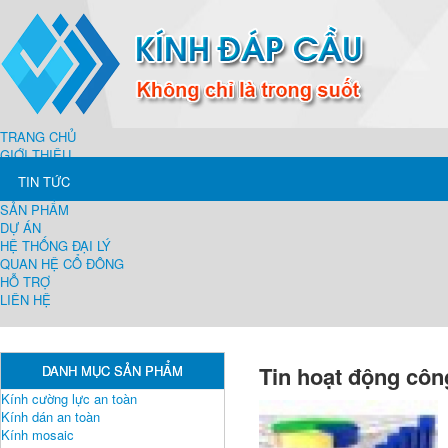
TRANG CHỦ
GIỚI THIỆU
TIN TỨC
SẢN PHẨM
DỰ ÁN
HỆ THỐNG ĐẠI LÝ
QUAN HỆ CỔ ĐÔNG
HỖ TRỢ
LIÊN HỆ
Tin hoạt động côn
DANH MỤC SẢN PHẨM
Kính cường lực an toàn
Kính dán an toàn
Kính mosaic