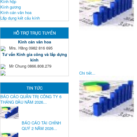
Kính hộp
Kính gương
Kính cán vân hoa
Lắp dụng kết cấu kính
HỖ TRỢ TRỰC TUYẾN
Kính cán vân hoa
Mrs. Hằng 0982 816 695
Tư vấn Kính gia công và lắp dựng
kính
Mr Chung 0866.808.279
Chi tiết...
TIN TỨC
BÁO CÁO QUẢN TRỊ CÔNG TY 6
THÁNG ĐẦU NĂM 2026...
BÁO CÁO TÀI CHÍNH
QUÝ 2 NĂM 2026...