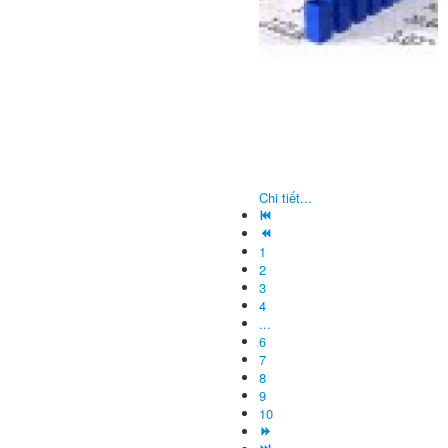
Chi tiết...
1
2
3
4
...
6
7
8
9
10